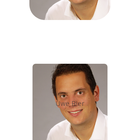
Uwe Bier
Click edit button to change
this text. Lorem ipsum dolor
Uwe Bier
sit amet, consectetur
adipiscing elit. Ut elit tellus,
luctus nec ullamcorper
mattis, pulvinar dapibus leo.