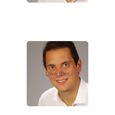
Uwe Bier
Click edit button to change
this text. Lorem ipsum dolor
Uwe Bier
sit amet, consectetur
adipiscing elit. Ut elit tellus,
luctus nec ullamcorper
mattis, pulvinar dapibus leo.