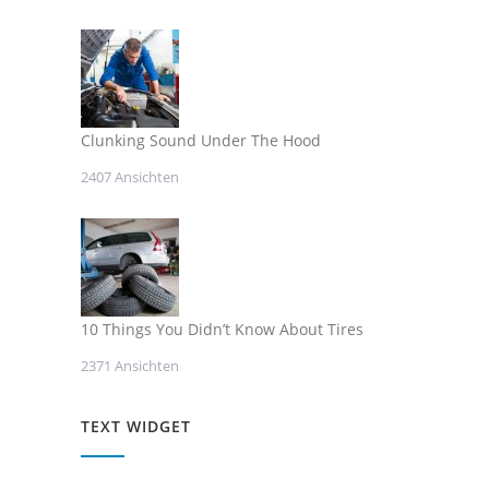
Clunking Sound Under The Hood
2407 Ansichten
10 Things You Didn’t Know About Tires
2371 Ansichten
TEXT WIDGET