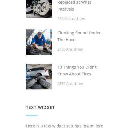
Replaced at What
Intervals
23040 Ansichten
Clunking Sound Under
The Hood
2406 Ansichten
10 Things You Didn’t
Know About Tires
2370 Ansichten
TEXT WIDGET
Here is a text widget settings ipsum lore