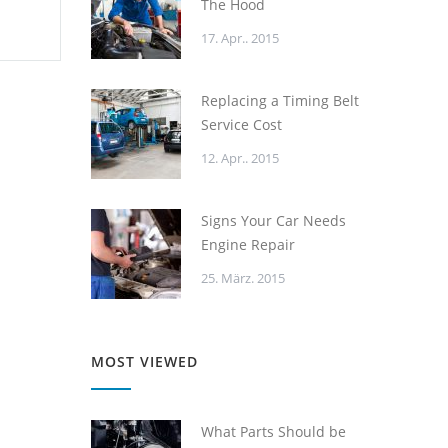
The Hood
17. Apr.. 2015
Replacing a Timing Belt
Service Cost
12. Apr.. 2015
Signs Your Car Needs
Engine Repair
25. März. 2015
MOST VIEWED
What Parts Should be